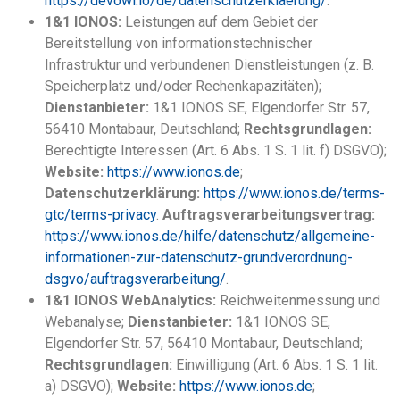
https://devowl.io/de/datenschutzerklaerung/
.
1&1 IONOS:
Leistungen auf dem Gebiet der
Bereitstellung von informationstechnischer
Infrastruktur und verbundenen Dienstleistungen (z. B.
Speicherplatz und/oder Rechenkapazitäten);
Dienstanbieter:
1&1 IONOS SE, Elgendorfer Str. 57,
56410 Montabaur, Deutschland;
Rechtsgrundlagen:
Berechtigte Interessen (Art. 6 Abs. 1 S. 1 lit. f) DSGVO);
Website:
https://www.ionos.de
;
Datenschutzerklärung:
https://www.ionos.de/terms-
gtc/terms-privacy
.
Auftragsverarbeitungsvertrag:
https://www.ionos.de/hilfe/datenschutz/allgemeine-
informationen-zur-datenschutz-grundverordnung-
dsgvo/auftragsverarbeitung/
.
1&1 IONOS WebAnalytics:
Reichweitenmessung und
Webanalyse;
Dienstanbieter:
1&1 IONOS SE,
Elgendorfer Str. 57, 56410 Montabaur, Deutschland;
Rechtsgrundlagen:
Einwilligung (Art. 6 Abs. 1 S. 1 lit.
a) DSGVO);
Website:
https://www.ionos.de
;